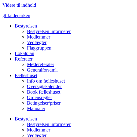
Videre til indhold
gf kildeparken
Bestyrelsen
Bestyrelsen informerer
Medlemmer
Vedtægter
Flaggruppen
Lokalplan
Referater
Mødereferater
Generalforsaml.
Fælleshuset
Info om fælleshuset
Oversigtskalender
Book fælleshuset
Ordensregler
Betingelser/priser
Manualer
Bestyrelsen
Bestyrelsen informerer
Medlemmer
Vedtægter