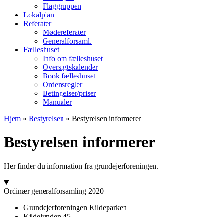
Flaggruppen
Lokalplan
Referater
Mødereferater
Generalforsaml.
Fælleshuset
Info om fælleshuset
Oversigtskalender
Book fælleshuset
Ordensregler
Betingelser/priser
Manualer
Hjem
»
Bestyrelsen
»
Bestyrelsen informerer
Bestyrelsen informerer
Her finder du information fra grundejerforeningen.
Ordinær generalforsamling 2020
Grundejerforeningen Kildeparken
Kildelunden 45