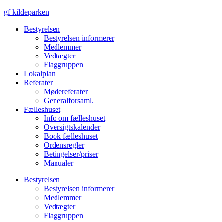
Videre
gf kildeparken
til
Bestyrelsen
indhold
Bestyrelsen informerer
Medlemmer
Vedtægter
Flaggruppen
Lokalplan
Referater
Mødereferater
Generalforsaml.
Fælleshuset
Info om fælleshuset
Oversigtskalender
Book fælleshuset
Ordensregler
Betingelser/priser
Manualer
Bestyrelsen
Bestyrelsen informerer
Medlemmer
Vedtægter
Flaggruppen