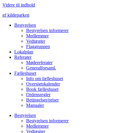
Videre til indhold
gf kildeparken
Bestyrelsen
Bestyrelsen informerer
Medlemmer
Vedtægter
Flaggruppen
Lokalplan
Referater
Mødereferater
Generalforsaml.
Fælleshuset
Info om fælleshuset
Oversigtskalender
Book fælleshuset
Ordensregler
Betingelser/priser
Manualer
Bestyrelsen
Bestyrelsen informerer
Medlemmer
Vedtægter