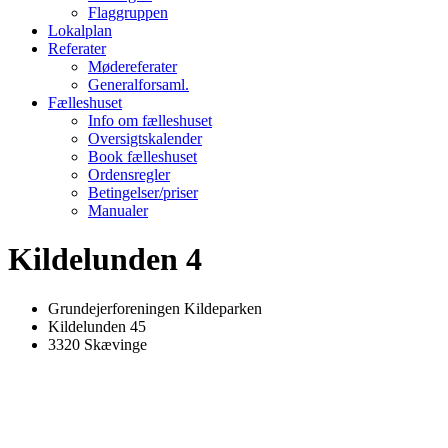
Flaggruppen
Lokalplan
Referater
Mødereferater
Generalforsaml.
Fælleshuset
Info om fælleshuset
Oversigtskalender
Book fælleshuset
Ordensregler
Betingelser/priser
Manualer
Kildelunden 4
Grundejerforeningen Kildeparken
Kildelunden 45
3320 Skævinge